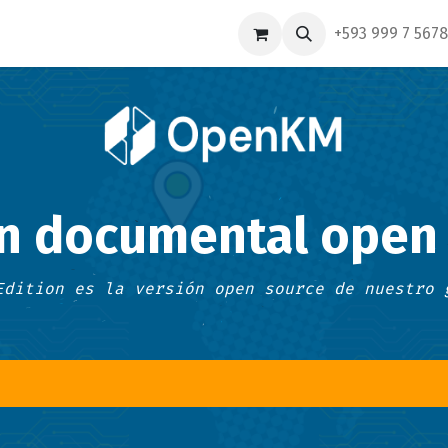
as
Nuestras Oficinas
​+
593 999 7 567
n documental open
Edition es la versión open source de nuestro 