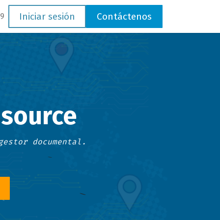
Iniciar sesión
Contáctenos
89
 source
gestor documental.