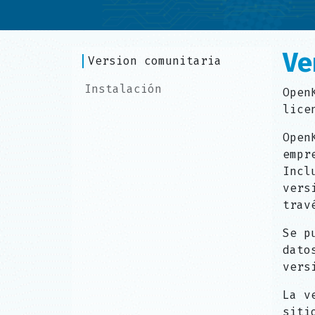
Ve
Version comunitaria
Instalación
Open
lice
Open
empr
Incl
vers
trav
Se p
dato
vers
La v
siti